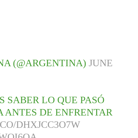
NA (@ARGENTINA)
JUNE
S SABER LO QUE PASÓ
A ANTES DE ENFRENTAR
T.CO/DHXJCC3O7W
7WOI6QA