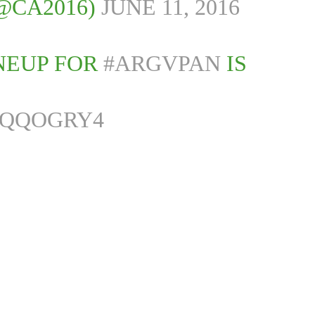
(@CA2016)
JUNE 11, 2016
NEUP FOR
#ARGVPAN
IS
WQQOGRY4