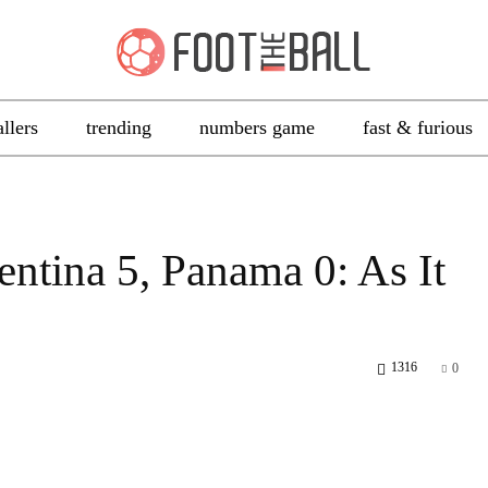
allers
trending
numbers game
fast & furious
ntina 5, Panama 0: As It
1316
0