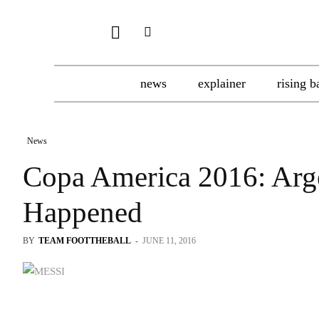
news
explainer
rising b
News
Copa America 2016: Arge
Happened
BY
TEAM FOOTTHEBALL
-
JUNE 11, 2016