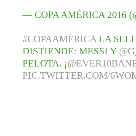
— COPA AMÉRICA 2016 
#COPAAMÉRICA
LA SELE
DISTIENDE: MESSI Y
@G
PELOTA. ¡
@EVER10BAN
PIC.TWITTER.COM/6WO