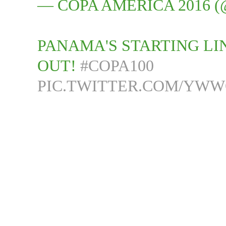
— COPA AMÉRICA 2016 
PANAMA'S STARTING LI
OUT!
#COPA100
PIC.TWITTER.COM/YW