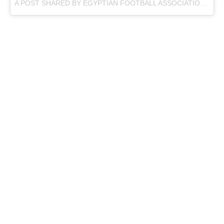
A POST SHARED BY
EGYPTIAN FOOTBALL ASSOCIATION
(@EG